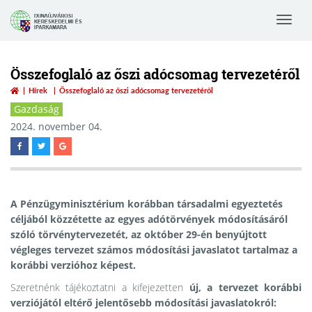
Toggle
navigat
Összefoglaló az őszi adócsomag tervezetéről
Hírek
Összefoglaló az őszi adócsomag tervezetéről
Gazdaság
2024. november 04.
A Pénzügyminisztérium korábban társadalmi egyeztetés
céljából közzétette az egyes adótörvények módosításáról
szóló törvénytervezetét, az október 29-én benyújtott
végleges tervezet számos módosítási javaslatot tartalmaz a
korábbi verzióhoz képest.
Szeretnénk tájékoztatni a kifejezetten
új, a tervezet korábbi
verziójától eltérő jelentősebb módosítási javaslatokról: