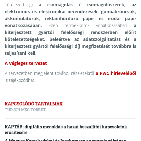
kötelezettség)
a csomagolás / csomagolószerek, az
elektromos és elektronikai berendezések, gumiabroncsok,
akkumulátorok, reklámhordozó papír és irodai papír
vonatkozásában.
Ezen termékkörök vonatkozásában
a
kiterjesztett gyártói felelősségi rendszerben előírt
kötelezettségeket, beleértve az adatszolgáltatást és a
kiterjesztett gyártói felelősségi díj megfizetését továbbra is
teljesíteni kell.
A végleges tervezet
A tervezetben megjelent további részletekről
a PwC hírleveléből
is tájékozódhat.
KAPCSOLÓDÓ TARTALMAK
TUDJON MEG TÖBBET.
KAPTÁR: digitális megoldás a hazai beszállítói kapcsolatok
erősítésére
A Magyar Kereskedelmi és Iparkamara az energiaválságos