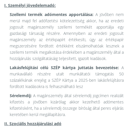
I. Személyi jövedelemadó:
Szellemi termék adómentes apportálása:
A jövőben nem
merül majd fel adófizetési kötelezettség akkor, ha az eredeti
jogosult magánszemély szellemi termékét apportálja egy
gazdasági társaság részére. Amennyiben az eredeti jogosult
magánszemély az értékpapírt értékesíti, úgy az értékpapír
megszerzésére fordított értékként elszámolhatóak lesznek a
szellemi termék megalkotása érdekében a magánszemély által a
hozzájárulás szolgáltatásáig teljesített, igazolt kiadások.
Lakásfelújítási célú SZÉP kártya juttatás bevezetése:
A
munkavállaló részére utalt munkáltatói támogatás 50
százalékának erejéig a SZÉP Kártya a 2025-ben lakásfelújításra
fordított kiadásokra is felhasználható lesz
Sérelemdíj:
A magánszemély által sérelemdíj jogcímen realizált
kifizetés a jövőben kizárólag akkor kezelhető adómentes
kifizetésként, ha a sérelemdíj összege bíróság által peres eljárás
keretében kerül megállapításra.
II. Szociális hozzájárulási adó