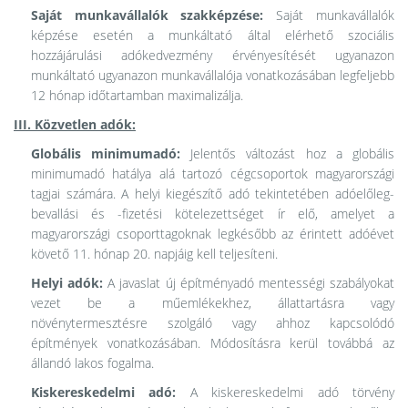
Saját munkavállalók szakképzése:
Saját munkavállalók
képzése esetén a munkáltató által elérhető szociális
hozzájárulási adókedvezmény érvényesítését ugyanazon
munkáltató ugyanazon munkavállalója vonatkozásában legfeljebb
12 hónap időtartamban maximalizálja.
III. Közvetlen adók:
Globális minimumadó:
Jelentős változást hoz a globális
minimumadó hatálya alá tartozó cégcsoportok magyarországi
tagjai számára. A helyi kiegészítő adó tekintetében adóelőleg-
bevallási és -fizetési kötelezettséget ír elő, amelyet a
magyarországi csoporttagoknak legkésőbb az érintett adóévet
követő 11. hónap 20. napjáig kell teljesíteni.
Helyi adók:
A javaslat új építményadó mentességi szabályokat
vezet be a műemlékekhez, állattartásra vagy
növénytermesztésre szolgáló vagy ahhoz kapcsolódó
építmények vonatkozásában. Módosításra kerül továbbá az
állandó lakos fogalma.
Kiskereskedelmi adó:
A kiskereskedelmi adó törvény