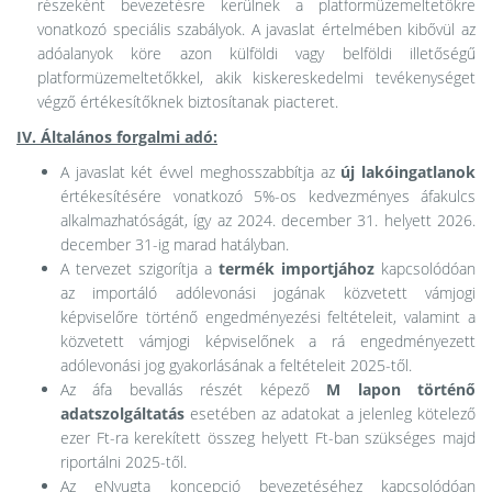
részeként bevezetésre kerülnek a platformüzemeltetőkre
vonatkozó speciális szabályok. A javaslat értelmében kibővül az
adóalanyok köre azon külföldi vagy belföldi illetőségű
platformüzemeltetőkkel, akik kiskereskedelmi tevékenységet
végző értékesítőknek biztosítanak piacteret.
IV. Általános forgalmi adó:
A javaslat két évvel meghosszabbítja az
új lakóingatlanok
értékesítésére vonatkozó 5%-os kedvezményes áfakulcs
alkalmazhatóságát, így az 2024. december 31. helyett 2026.
december 31-ig marad hatályban.
A tervezet szigorítja a
termék importjához
kapcsolódóan
az importáló adólevonási jogának közvetett vámjogi
képviselőre történő engedményezési feltételeit, valamint a
közvetett vámjogi képviselőnek a rá engedményezett
adólevonási jog gyakorlásának a feltételeit 2025-től.
Az áfa bevallás részét képező
M lapon történő
adatszolgáltatás
esetében az adatokat a jelenleg kötelező
ezer Ft-ra kerekített összeg helyett Ft-ban szükséges majd
riportálni 2025-től.
Az eNyugta koncepció bevezetéséhez kapcsolódóan