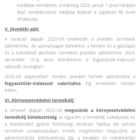
korábban kihirdetett, eredetileg 2025. január 1-jével hatályba
lépő rendelkezések hatályba lépését a jogalkotó fél évvel
elhalasztja.
V. Jövedéki adó:
A tervezet alapján 2025-től emelkedik a jövedéki termékek
adómértéke. Az üzemanyagok (beleértve a benzint és a gázolajat)
és a különböző alkoholos termékek jövedéki adómértéke 2024.
december 15-ig kerül kihirdetésre a fogyasztóiár-indexszel
valorizált összegben.
2026-tól alapesetben minden jövedéki termék adómértéke a
fogyasztóiár-indexszel valorizálva
fog emelkedni minden
évben.
VI. Környezetvédelmi termékdíj:
A tervezet alapján 2025-től
megszűnik a környezetvédelmi
termékdíj kötelezettség
az egyaránt a termékdíj szabályozás és
a kiterjesztett gyártói felelősségi rendszer hatálya alá tartozó
termékek vonatkozásában. Ennek megfelelően megszűnik az
adminisztrációs kötelezettség (így a bevallási és nyilvántartási