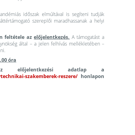
andémiás időszak elmúltával is segíteni tudják
háttértámogató szereplői maradhassanak a helyi
n feltétele az
előjelentkezés.
A támogatást a
nökség által – a jelen felhívás mellékletében –
ni.
.00 óra
z előjelentkezési adatlap a
ytechnikai-szakemberek-reszere/
honlapon