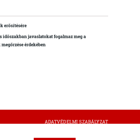
k erősítésére
s időszakban javaslatokat fogalmaz meg a
k megőrzése érdekében
ADATVÉDELMI SZABÁLYZAT
KAPCSOLAT
IMPRESSZUM