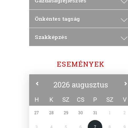
Gazdaságfejlesztés
Önkéntes tagság
Szakképzés
ESEMÉNYEK
2026 augusztus
H
K
SZ
CS
P
SZ
V
27
28
29
30
31
1
2
3
4
5
6
7
8
9