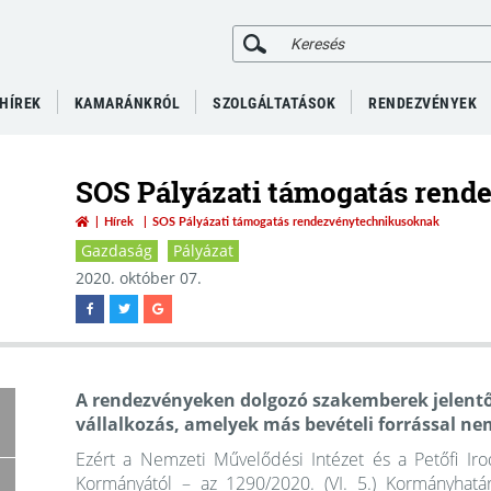
HÍREK
KAMARÁNKRÓL
SZOLGÁLTATÁSOK
RENDEZVÉNYEK
SOS Pályázati támogatás ren
Hírek
SOS Pályázati támogatás rendezvénytechnikusoknak
Gazdaság
Pályázat
2020. október 07.
A rendezvényeken dolgozó szakemberek jelentős 
vállalkozás, amelyek más bevételi forrással n
Ezért a Nemzeti Művelődési Intézet és a Petőfi I
Kormányától – az 1290/2020. (VI. 5.) Kormányhat