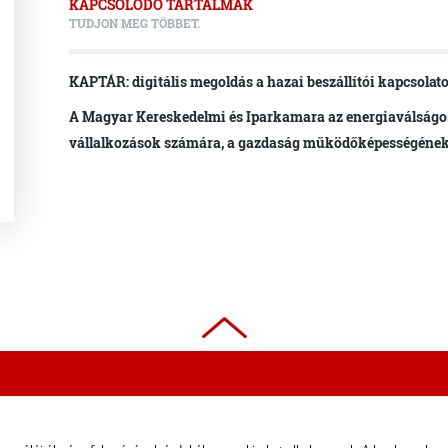
KAPCSOLÓDÓ TARTALMAK
TUDJON MEG TÖBBET.
KAPTÁR: digitális megoldás a hazai beszállítói kapcsolato
A Magyar Kereskedelmi és Iparkamara az energiaválságo
vállalkozások számára, a gazdaság működőképességéne