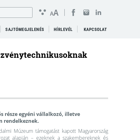
A
A
SAJTÓMEGJELENÉS
HÍRLEVÉL
KAPCSOLAT
dezvénytechnikusoknak
része egyéni vállalkozó, illetve
em rendelkeznek.
rodalmi Múzeum támogatást kapott Magyarország
ározat alapján – ezeknek a szakembereknek és