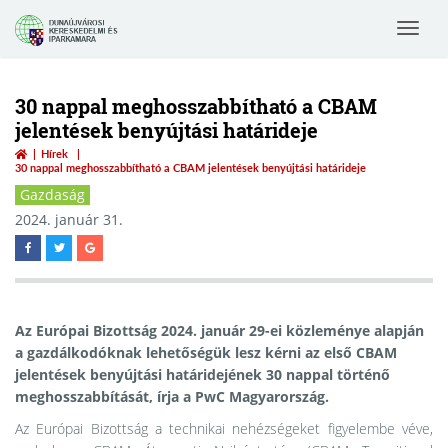
Toggle
navigat
30 nappal meghosszabbítható a CBAM
jelentések benyújtási határideje
Hírek
30 nappal meghosszabbítható a CBAM jelentések benyújtási határideje
Gazdaság
2024. január 31.
Az Európai Bizottság 2024. január 29-ei közleménye alapján
a gazdálkodóknak lehetőségük lesz kérni az első CBAM
jelentések benyújtási határidejének 30 nappal történő
meghosszabbítását, írja a PwC Magyarország.
Az Európai Bizottság a technikai nehézségeket figyelembe véve,