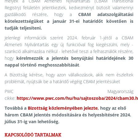
melyek a CBAM Átmeneti Nyilvántartás (CBAM Transitional
Registry) felületén jelentkeztek, kedvezményt biztosít valamennyi
gazdálkodó részére, hogy a
CBAM adatszolgáltatási
kötelezettségüket a január 31-ei határidőt követően is
tudják teljesíteni.
Jelenlegi információk szerint 2024. február 1-jétől a CBAM
Átmeneti Nyilvántartás egy új funkcióval fog kiegészülni, mely -
szankció alkalmazása nélkül - lehetővé teszi a felhasználók részére,
hogy
kérelmezzék a jelentés benyújtási határidejének 30
nappal történő meghosszabbítását
.
A Bizottság kérése, hogy azon vállalkozások, akik nem észleltek
problémát, nyújtsák be a határidő végéig CBAM jelentésüket
PWC Magyarország
cikke:
https://www.pwc.com/hu/hu/sajtoszoba/2024/cbam30.
Továbbá a
Bizottság közleményében jelezte
, hogy az első
három CBAM jelentés módosítására és helyesbítésére 2024.
július 31-ig van lehetőség.
KAPCSOLÓDÓ TARTALMAK