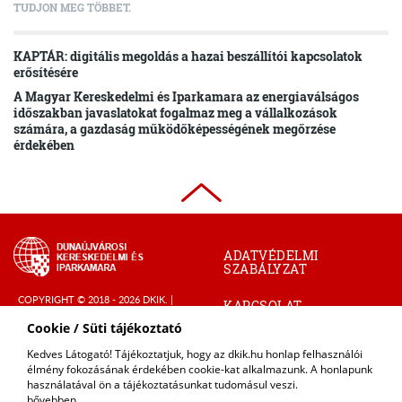
TUDJON MEG TÖBBET.
KAPTÁR: digitális megoldás a hazai beszállítói kapcsolatok
erősítésére
A Magyar Kereskedelmi és Iparkamara az energiaválságos
időszakban javaslatokat fogalmaz meg a vállalkozások
számára, a gazdaság működőképességének megőrzése
érdekében
ADATVÉDELMI
SZABÁLYZAT
COPYRIGHT © 2018 - 2026 DKIK. |
KAPCSOLAT
ALL RIGHTS RESERVED! DESIGNED &
Cookie / Süti tájékoztató
POWERED BY
POSITIVE ADAMSKY
IMPRESSZUM
Kedves Látogató! Tájékoztatjuk, hogy az dkik.hu honlap felhasználói
élmény fokozásának érdekében cookie-kat alkalmazunk. A honlapunk
használatával ön a tájékoztatásunkat tudomásul veszi.
bővebben