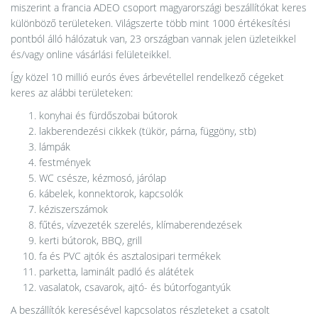
miszerint a francia ADEO csoport magyarországi beszállítókat keres
különböző területeken. Világszerte több mint 1000 értékesítési
pontból álló hálózatuk van, 23 országban vannak jelen üzleteikkel
és/vagy online vásárlási felületeikkel.
Így közel 10 millió eurós éves árbevétellel rendelkező cégeket
keres az alábbi területeken:
konyhai és fürdőszobai bútorok
lakberendezési cikkek (tükör, párna, függöny, stb)
lámpák
festmények
WC csésze, kézmosó, járólap
kábelek, konnektorok, kapcsolók
kéziszerszámok
fűtés, vízvezeték szerelés, klímaberendezések
kerti bútorok, BBQ, grill
fa és PVC ajtók és asztalosipari termékek
parketta, laminált padló és alátétek
vasalatok, csavarok, ajtó- és bútorfogantyúk
A beszállítók keresésével kapcsolatos részleteket a csatolt