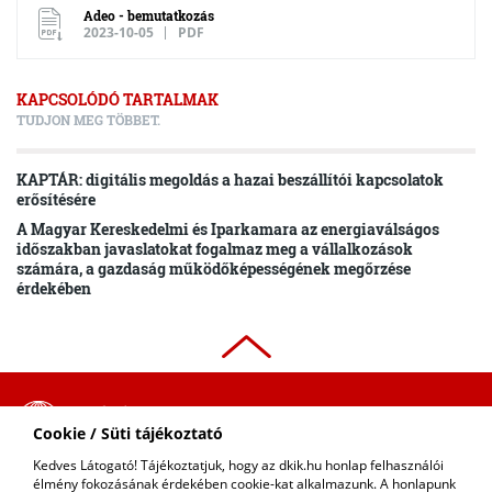
Adeo - bemutatkozás
2023-10-05
PDF
KAPCSOLÓDÓ TARTALMAK
TUDJON MEG TÖBBET.
KAPTÁR: digitális megoldás a hazai beszállítói kapcsolatok
erősítésére
A Magyar Kereskedelmi és Iparkamara az energiaválságos
időszakban javaslatokat fogalmaz meg a vállalkozások
számára, a gazdaság működőképességének megőrzése
érdekében
ADATVÉDELMI
Cookie / Süti tájékoztató
SZABÁLYZAT
Kedves Látogató! Tájékoztatjuk, hogy az dkik.hu honlap felhasználói
COPYRIGHT © 2018 - 2026 DKIK. |
élmény fokozásának érdekében cookie-kat alkalmazunk. A honlapunk
KAPCSOLAT