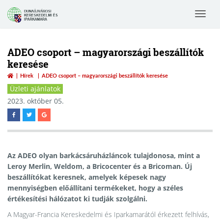
Toggle
navigat
ADEO csoport – magyarországi beszállítók
keresése
Hírek
ADEO csoport – magyarországi beszállítók keresése
Üzleti ajánlatok
2023. október 05.
Az ADEO olyan barkácsáruházláncok tulajdonosa, mint a
Leroy Merlin, Weldom, a Bricocenter és a Bricoman. Új
beszállítókat keresnek, amelyek képesek nagy
mennyiségben előállítani termékeket, hogy a széles
értékesítési hálózatot ki tudják szolgálni.
A Magyar-Francia Kereskedelmi és Iparkamarától érkezett felhívás,