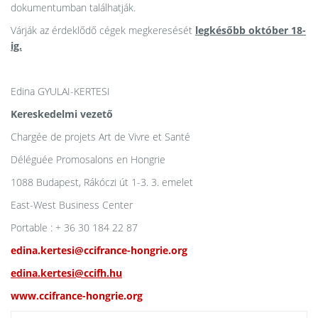
dokumentumban találhatják.
Várják az érdeklődő cégek megkeresését
legkésőbb október 18-
ig.
Edina GYULAI-KERTESI
Kereskedelmi vezető
Chargée de projets Art de Vivre et Santé
Déléguée Promosalons en Hongrie
1088 Budapest, Rákóczi út 1-3. 3. emelet
East-West Business Center
Portable : + 36 30 184 22 87
edina.kertesi@ccifrance-hongrie.org
edina.kertesi@ccifh.hu
www.ccifrance-hongrie.org