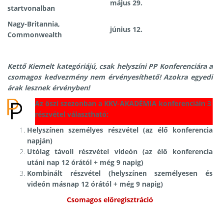
május 29.
startvonalban
Nagy-Britannia,
június 12.
Commonwealth
Kettő Kiemelt kategóriájú, csak helyszíni PP Konferenciára a
csomagos kedvezmény nem érvényesíthető! Azokra egyedi
árak lesznek érvényben!
Az őszi szezonban a KKV-AKADÉMIA konferenciáin 3
részvétel választható:
Helyszínen személyes részvétel (az élő konferencia
napján)
Utólag távoli részvétel videón (az élő konferencia
utáni nap 12 órától + még 9 napig)
Kombinált részvétel (helyszínen személyesen és
videón másnap 12 órától + még 9 napig)
Csomagos előregisztráció