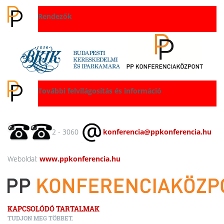
Rendezők
További felvilágosítás és információ
(20) 262 - 3060
konferencia@ppkonferencia.hu
Weboldal:
www.ppkonferencia.hu
KAPCSOLÓDÓ TARTALMAK
TUDJON MEG TÖBBET.