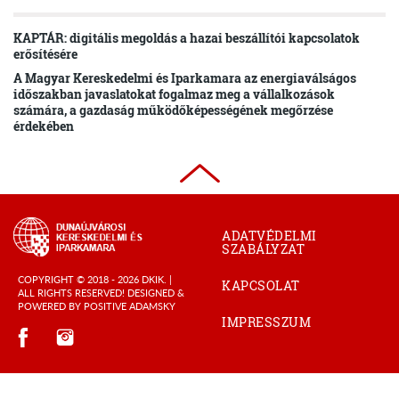
KAPTÁR: digitális megoldás a hazai beszállítói kapcsolatok
erősítésére
A Magyar Kereskedelmi és Iparkamara az energiaválságos
időszakban javaslatokat fogalmaz meg a vállalkozások
számára, a gazdaság működőképességének megőrzése
érdekében
ADATVÉDELMI
SZABÁLYZAT
COPYRIGHT © 2018 - 2026 DKIK. |
KAPCSOLAT
ALL RIGHTS RESERVED! DESIGNED &
POWERED BY
POSITIVE ADAMSKY
IMPRESSZUM