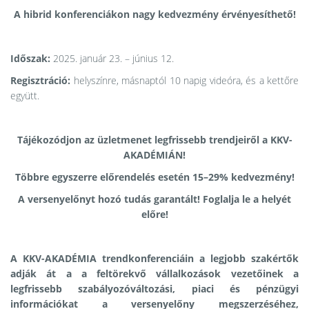
A hibrid konferenciákon nagy kedvezmény érvényesíthető!
Időszak:
2025. január 23. – június 12.
Regisztráció:
helyszínre, másnaptól 10 napig videóra, és a kettőre
együtt.
Tájékozódjon az üzletmenet legfrissebb trendjeiről a KKV-
AKADÉMIÁN!
Többre egyszerre előrendelés esetén 15–29% kedvezmény!
A versenyelőnyt hozó tudás garantált! Foglalja le a helyét
előre!
A KKV-AKADÉMIA trendkonferenciáin a legjobb szakértők
adják át a a feltörekvő vállalkozások vezetőinek a
legfrissebb szabályozóváltozási, piaci és pénzügyi
információkat a versenyelőny megszerzéséhez,