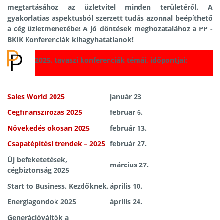
megtartásához az üzletvitel minden területéről. A
gyakorlatias aspektusból szerzett tudás azonnal beépíthető
a cég üzletmenetébe! A jó döntések meghozatalához a PP -
BKIK Konferenciák kihagyhatatlanok!
2025. tavaszi konferenciák témái, időpontjai:
Sales World 2025
január 23
Cégfinanszírozás 2025
február 6.
Növekedés okosan 2025
február 13.
Csapatépítési trendek – 2025
február 27.
Új befeketetések,
március 27.
cégbiztonság 2025
Start to Business. Kezdőknek.
április 10.
Energiagondok 2025
április 24.
Generációváltók a