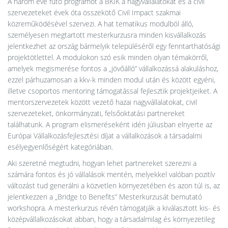
A három éve futó programot a BKIK a nagyvállalatokat és a civil
szervezeteket évek óta összekötő Civil Impact szakmai
közreműködésével szervezi. A hat tematikus modulból álló,
személyesen megtartott mesterkurzusra minden kisvállalkozás
jelentkezhet az ország bármelyik településéről egy fenntarthatósági
projektötlettel. A modulokon szó esik minden olyan témakörről,
amelyek megismerése fontos a „jövőálló” vállalkozássá alakuláshoz,
ezzel párhuzamosan a kkv-k minden modul után és között egyéni,
illetve csoportos mentoring támogatással fejlesztik projektjeiket. A
mentorszervezetek között vezető hazai nagyvállalatokat, civil
szervezeteket, önkormányzati, felsőoktatási partnereket
találhatunk. A program elismeréseként idén júliusban elnyerte az
Európai Vállalkozásfejlesztési díjat a vállalkozások a társadalmi
esélyegyenlőségért kategóriában.
Aki szeretné megtudni, hogyan lehet partnereket szerezni a
számára fontos és jó vállalások mentén, melyekkel valóban pozitív
változást tud generálni a közvetlen környezetében és azon túl is, az
jelentkezzen a „Bridge to Benefits” Mesterkurzusát bemutató
workshopra. A mesterkurzus révén támogatják a kiválasztott kis- és
középvállalkozásokat abban, hogy a társadalmilag és környezetileg