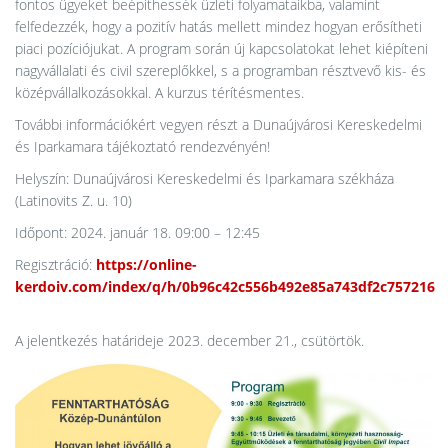
fontos ügyeket beépíthessék üzleti folyamataikba, valamint
felfedezzék, hogy a pozitív hatás mellett mindez hogyan erősítheti
piaci pozíciójukat. A program során új kapcsolatokat lehet kiépíteni
nagyvállalati és civil szereplőkkel, s a programban résztvevő kis- és
középvállalkozásokkal. A kurzus térítésmentes.
További információkért vegyen részt a Dunaújvárosi Kereskedelmi
és Iparkamara tájékoztató rendezvényén!
Helyszín: Dunaújvárosi Kereskedelmi és Iparkamara székháza
(Latinovits Z. u. 10)
Időpont: 2024. január 18. 09:00 – 12:45
Regisztráció:
https://online-
kerdoiv.com/index/q/h/0b96c42c556b492e85a743df2c757216
A jelentkezés határideje 2023. december 21., csütörtök.