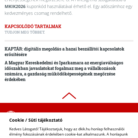
MKIK2026
kuponkód használatával érhető el. Egy adószámhoz egy
kedvezményes csomag rendelhető.
KAPCSOLÓDÓ TARTALMAK
TUDJON MEG TÖBBET.
KAPTÁR: digitális megoldás a hazai beszállítói kapcsolatok
erősítésére
A Magyar Kereskedelmi és Iparkamara az energiaválságos
időszakban javaslatokat fogalmaz meg a vállalkozások
számára, a gazdaság működőképességének megőrzése
érdekében
ADATVÉDELMI
Cookie / Süti tájékoztató
SZABÁLYZAT
Kedves Látogató! Tájékoztatjuk, hogy az dkik.hu honlap felhasználói
COPYRIGHT © 2018 - 2026 DKIK. |
élmény fokozásának érdekében cookie-kat alkalmazunk. A honlapunk
KAPCSOLAT
ALL RIGHTS RESERVED! DESIGNED &