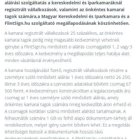
aláírási szolgáltatás a kereskedelmi és iparkamaráknál
regisztrált vállalkozások, valamint az önkéntes kamarai
tagok számára,a Magyar Kereskedelmi és Iparkamara és a
FlintSign.hu szolgáltató megállapodásának köszönhetően.
A kamarai regisztrált vállalkozások 25 százalékos, az önkéntes
kamarai tagok pedig még magasabb kedvezményt vehetnek
igénybe a FlintSign.hu minősített e-aláírás csomagjaiból 1, 2 vagy 3
éves időszakra. A kedvezmény a megállapodás teljes hatálya alatt
minden vásárlásnál érvényesíthető.
A kamarai hozzájárulást fizető, regisztrált vállalkozások részére a
személyre szóló minősített aláírás 1 éves időszakra nettó 26 250,
illetve 3 éves időszakra a szervezeti adatokkal bővített csomag 67
500 forint. A kedvezményes konstrukcióban a legalacsonyabb árú
csomag az 1 éves személyre szóló minősített aláírás, amely
önkéntes kamarai tagok számára nmég kedvezőbb áron érhető el.
A csomagok korlátlan számú minősített aláírást tartalmaznak. A
felhasználók számára 1 GB-os felhő alapú dokumentum-tárhely áll
rendelkezésre, melyet igény szerint bővíteni lehet. Ez a megoldás
lehetőséget biztosít a dokumentumok hosszú távú
érvényességének megőrzésére is. A FlintSign.hu szolgáltatása a