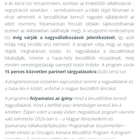
6-án kerül sor Veszprémben, azonban az érdeklődő vállalkozások –
regisztrációt követően – természetesen a többi régió fórumain is
részt vehetnek. A beszállítókat kereső nagyobb vállalatokról az
adott esemény folyamatosan frissülő oldalán tájékozódhatnak
(ezeket az alábbiakban találhatják meg). A veszprémi rendezvényre
(is)
még várják a nagyvállalkozások jelentkezését
, így azok
listája még később lesz elérhető. A program célja, hogy az egyes
régiók meghatározó közép- és nagyvállalatai a beszállítóikat
lokalizálják, növelve a hazai-helyi beszállítók részarányát, mely
minden nemzetgazdasági szereplő közös érdeke. A program során
15 perces
közvetlen partneri tárgyalásokra
(b2b) kerül sor.
A programsorozat közvetlen kapcsolatot teremt a nagyvállalatok és
a hazai kkv-k között, erősítve a magyar beszállítói láncokat.
A programra
folyamatos az igény
mind a beszállítókat kereső
nagyvállalatok, mind a belföldi piaci lehetőséget kereső kkv-k
körében. Éppen ezért a tavalyi évben megvalósult program sikerére
való tekintettel 2026-ban is – a Magyar Kereskedelmi és
Iparkamara Vállalkozásfejlesztési Programjának köszönhetően –
ismét elindul az Országos Kamarai Beszállítói Program. A program