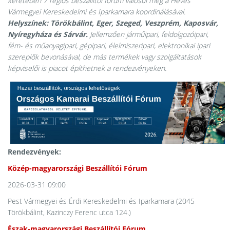
keretében 7 régiós beszállítói fórum valósul meg a Heves
Vármegyei Kereskedelmi és Iparkamara koordinálásával.
Helyszínek: Törökbálint, Eger, Szeged, Veszprém, Kaposvár,
Nyíregyháza és Sárvár.
Jellemzően járműipari, feldolgozóipari,
fém- és műanyagipari, gépipari, élelmiszeripari,
elektronikai ipari
szereplők bevonásával, de más termékek vagy szolgáltatások
képviselői is piacot építhetnek a rendezvényeken.
Rendezvények:
Közép-magyarországi Beszállítói Fórum
2026-03-31 09:00
Pest Vármegyei és Érdi Kereskedelmi és Iparkamara (2045
Törökbálint, Kazinczy Ferenc utca 124.)
Észak-magyarországi Beszállítói Fórum