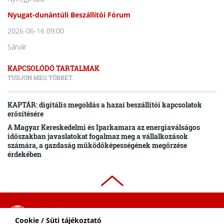
Nyugat-dunántúli Beszállítói Fórum
2026-06-16 09:00
Sárvár
KAPCSOLÓDÓ TARTALMAK
TUDJON MEG TÖBBET.
KAPTÁR: digitális megoldás a hazai beszállítói kapcsolatok
erősítésére
A Magyar Kereskedelmi és Iparkamara az energiaválságos
időszakban javaslatokat fogalmaz meg a vállalkozások
számára, a gazdaság működőképességének megőrzése
érdekében
ADATVÉDELMI
Cookie / Süti tájékoztató
SZABÁLYZAT