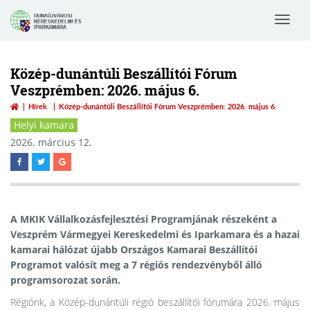
Toggle
navigat
Közép-dunántúli Beszállítói Fórum
Veszprémben: 2026. május 6.
Hírek
Közép-dunántúli Beszállítói Fórum Veszprémben: 2026. május 6.
Helyi kamara
2026. március 12.
A MKIK Vállalkozásfejlesztési Programjának részeként a
Veszprém Vármegyei Kereskedelmi és Iparkamara és a hazai
kamarai hálózat újabb Országos Kamarai Beszállítói
Programot valósít meg a 7 régiós rendezvényből álló
programsorozat során.
Régiónk, a Közép-dunántúli régió beszállítói fórumára 2026. május