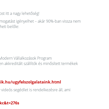
st itt a nagy lehetőség!
ámogatást igényelhet – akár 90%-ban vissza nem
heti belőle:
t Modern Vállalkozások Program
en akkreditált szállítók és minősített termékek
kik.hu/ugyfelszolgalataink.html
videós segédlet is rendelkezésre áll, ami
kc&t=276s