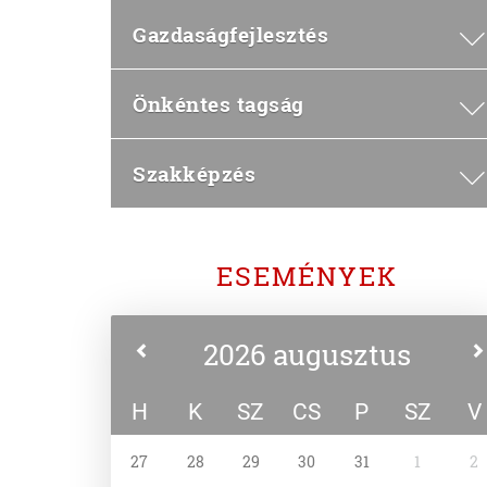
Gazdaságfejlesztés
Önkéntes tagság
Szakképzés
ESEMÉNYEK
2026 augusztus
H
K
SZ
CS
P
SZ
V
27
28
29
30
31
1
2