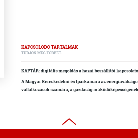
KAPCSOLÓDÓ TARTALMAK
TUDJON MEG TÖBBET.
KAPTÁR: digitális megoldás a hazai beszállítói kapcsolato
A Magyar Kereskedelmi és Iparkamara az energiaválságo
vállalkozások számára, a gazdaság működőképességéne