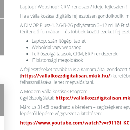
Laptop? Webshop? CRM rendszer? Ideje fejleszteni!
Ha a vállalkozása digitális fejlesztésen gondolkodik, mo
A DIMOP Plusz-1.2.6/B-26 pályázaton 3–12 millió Ft t
térítendő formában – és többek között ezeket fejleszt
Laptop, számítógép, tablet
Weboldal vagy webshop
Felhőszolgáltatások, CRM, ERP rendszerek
IT biztonsági megoldások
A fejlesztéseket továbbra is a Kamara által gondozot
(
https://vallalkozzdigitalisan.mkik.hu/
) keretéb
felhasználásával lehet megvalósítani.
A Modern Vállalkozások Program
ügyfélszolgálatai:
https://vallalkozzdigitalisan.m
Március 31-től beadható a kérelem – segítségként egy 
lépésről lépésre végigvezet a kitöltésen:
https://www.youtube.com/watch?v=r911Gl_KC