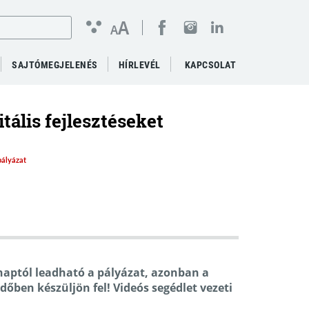
A
A
SAJTÓMEGJELENÉS
HÍRLEVÉL
KAPCSOLAT
itális fejlesztéseket
pályázat
naptól leadható a pályázat, azonban a
időben készüljön fel! Videós segédlet vezeti