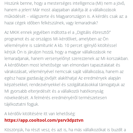
Hiszünk benne, hogy a mesterséges intelligencia (MI) nem a jövő,
hanem a jelen! Már most alapjaiban alakítja át a vállalkozások
működését – világszerte és Magyarországon is. A kérdés csak az: a
hazai cégek időben felkészülnek, vagy lemaradnak?
Az MKIK ennek jegyében indította el a „Digitális ébresztő!”
programot és az országos MI-kérdőívet, amelyben az Ön
véleményére is számítunk! A kb. 10 percet igénylő kitöltéssel
kérjük Ön is járuljon hozzá, hogy a magyar vállalkozások ne
lemaradjanak, hanem versenyelőnyt szerezzenek az MI-korszakban.
A kérdőívben most lehetősége van elmondani tapasztalatait és
várakozásait, véleményével nemcsak saját vállalkozása, hanem az
egész hazai gazdaság jövőjét alakíthatja! Az eredmények alapján
képzésekkel, rendezvényekkel és szolgáltatásokkal támogatjuk az
MI gyorsabb elterjedését és a vállalkozói hatékonyság
növekedését. A felmérés eredményéről természetesen
tájékoztatni fogjuk.
A kérdőív kitöltésére itt van lehetőség:
https://app.cooltool.com/psrv3dpztvn
Köszönjük, ha részt vesz, és azt is, ha más vállalkozókat is buzdít a