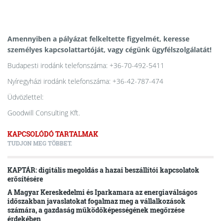
Amennyiben a pályázat felkeltette figyelmét, keresse
személyes kapcsolattartóját, vagy cégünk ügyfélszolgálatát!
Budapesti irodánk telefonszáma: +36-70-492-5411
Nyíregyházi irodánk telefonszáma: +36-42-787-474
Üdvözlettel:
Goodwill Consulting Kft.
KAPCSOLÓDÓ TARTALMAK
TUDJON MEG TÖBBET.
KAPTÁR: digitális megoldás a hazai beszállítói kapcsolatok
erősítésére
A Magyar Kereskedelmi és Iparkamara az energiaválságos
időszakban javaslatokat fogalmaz meg a vállalkozások
számára, a gazdaság működőképességének megőrzése
érdekében