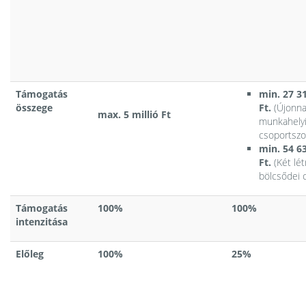
Támogatás
min. 27 3
összege
Ft.
(Újonna
max. 5 millió Ft
munkahelyi
csoportszo
min. 54 6
Ft.
(Két lét
bölcsődei 
Támogatás
100%
100%
intenzitása
Előleg
100%
25%