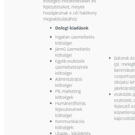
elősegítő intézkedéseket és
fejlesztéseket, melyek
hozzájárulnak e cél hatékony
megvalósulásához.
Dologi kiadások
Ingatlan üzemeltetés
költségei
Jármű üzemeltetés
költségei
bútorok és
Egyéb eszközök
(pl.: meleg
üzemeltetésének
berendezés
költségei
csoportszo
Adminisztráció
öltözési le
költségei
játéktároló
PR, marketing
eszközök (p
költségek
eszközök; 
Humánerőforrás
fejlesztő e
fejlesztésének
közvetlenü
költségei
kapcsolódó
Kommunikációs
költségek:
Utazás-, kiküldetés