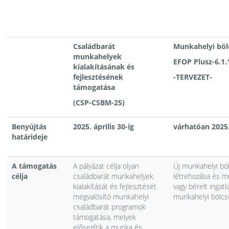
Családbarát
Munkahelyi böl
munkahelyek
EFOP Plusz-6.1.
kialakításának és
fejlesztésének
-TERVEZET-
támogatása
(CSP-CSBM-25)
Benyújtás
2025. április 30-ig
várhatóan 2025.
határideje
A támogatás
A pályázat célja olyan
Új munkahelyi bö
célja
családbarát munkahelyek
létrehozása és m
kialakítását és fejlesztését
vagy bérelt ingatl
megvalósító munkahelyi
munkahelyi bölcs
családbarát programok
támogatása, melyek
elősegítik a munka és