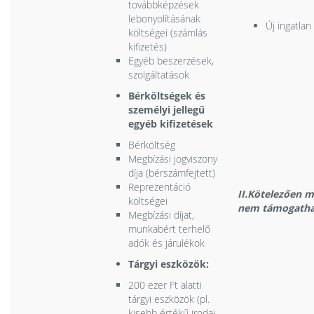
továbbképzések
lebonyolításának
Új ingatla
költségei (számlás
kifizetés)
Egyéb beszerzések,
szolgáltatások
Bérköltségek és
személyi jellegű
egyéb kifizetések
Bérköltség
Megbízási jogviszony
díja (bérszámfejtett)
Reprezentáció
II.Kötelezően m
költségei
nem támogatha
Megbízási díjat,
munkabért terhelő
adók és járulékok
Tárgyi eszközök:
200 ezer Ft alatti
tárgyi eszközök (pl.
kisebb értékű irodai