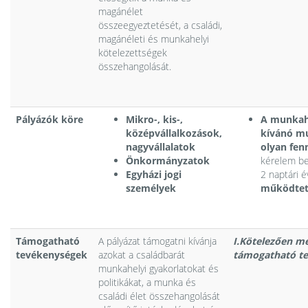
magánélet
összeegyeztetését, a családi,
magánéleti és munkahelyi
kötelezettségek
összehangolását.
Pályázók köre
Mikro-, kis-,
A munkahe
középvállalkozások,
kívánó m
nagyvállalatok
olyan fen
Önkormányzatok
kérelem be
Egyházi jogi
2 naptári 
személyek
működte
Támogatható
A pályázat támogatni kívánja
I.Kötelezően m
tevékenységek
azokat a családbarát
támogatható t
munkahelyi gyakorlatokat és
politikákat, a munka és
családi élet összehangolását