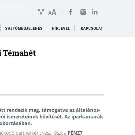
A
A
SAJTÓMEGJELENÉS
HÍRLEVÉL
KAPCSOLAT
i Témahét
ött rendezik meg, támogatva az általános-
ozói ismereteinek bővítését. Az iparkamarák
 toborzásában.
űködő partnerként vesz részt a
PÉNZ7