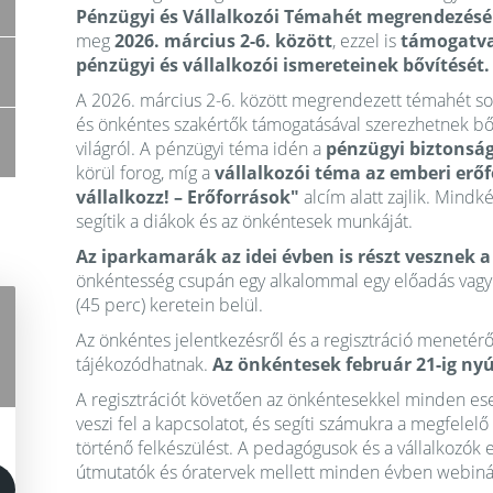
Pénzügyi és Vállalkozói Témahét megrendezés
meg
2026. március 2-6. között
, ezzel is
támogatva 
pénzügyi és vállalkozói ismereteinek bővítését.
A 2026. március 2-6. között megrendezett témahét so
és önkéntes szakértők támogatásával szerezhetnek bő
világról. A pénzügyi téma idén a
pénzügyi biztonság 
körül forog, míg a
vállalkozói téma az emberi er
vállalkozz! – Erőforrások"
alcím alatt zajlik. Mind
segítik a diákok és az önkéntesek munkáját.
Az iparkamarák az idei évben is részt vesznek 
önkéntesség csupán egy alkalommal egy előadás vagy b
(45 perc) keretein belül.
Az önkéntes jelentkezésről és a regisztráció menetérő
tájékozódhatnak.
Az önkéntesek február 21-ig nyú
A regisztrációt követően az önkéntesekkel minden es
veszi fel a kapcsolatot, és segíti számukra a megfelelő
történő felkészülést. A pedagógusok és a vállalkozó
útmutatók és óratervek mellett minden évben webinári