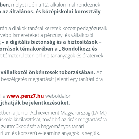
ében
, melyet idén a 12. alkalommal rendeznek
az általános- és középiskolai korosztály
rán a diákok tanórai keretek között pedagógusaik
vebb ismereteket a pénzügyi és vállalkozói
– a digitális biztonság és a biztosítások
–
őforrások témakörében a „Gondolkozz és
két tématerületen online tananyagok és óratervek
a vállalkozói önkéntesek toborzásában.
Az
eszélgetés megtartását jelenti egy tanítási óra
l a
www.penz7.hu
weboldalon
jthatják be jelentkezésüket.
etben a Junior Achievement Magyarország (J.A.M.)
 iskola kiválasztását, továbbá az órák megtartására
k együttműködését a hagyományos tanári
um és korszerű e-learning anyagok is segítik.