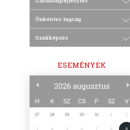
Gazdaságfejlesztés
Önkéntes tagság
Szakképzés
ESEMÉNYEK
2026 augusztus
H
K
SZ
CS
P
SZ
V
27
28
29
30
31
1
2
3
4
5
6
7
8
9