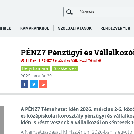
HÍREK
KAMARÁNKRÓL
SZOLGÁLTATÁSOK
RENDEZVÉNYEK
PÉNZ7 Pénzügyi és Vállalkozó
Hírek
PÉNZ7 Pénzügyi és Vállalkozói Témahét
Helyi kamara
Szakképzés
2026. január 29.
A PÉNZ7 Témahetet idén 2026. március 2-6. köz
és középiskolai korosztály pénzügyi és vállalk
idén is részt vesznek a vállalkozói önkéntesek
A Nemzetgazdasági Minisztérium 2026-ban is együttm