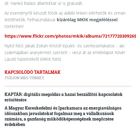
dr. Hankó Balázs államtitkár úr is gratulált.
Az eseményről készült fotók az alábbi linken elérhetők és onnan
letölthetők. Felhasználásuk
kizárólag MKIK megjelöléssel
történhet!
https://www.flickr.com/photos/mkik/albums/7217772030926
Nyitó fotó: Jakab Zoltán Kristóf épület- és szerkezetlakatos – aki
szakmájában aranyérmet szerzett – veszi át az emléklapot Kövér
László házelnöktől (MKIK fotó)
KAPCSOLÓDÓ TARTALMAK
TUDJON MEG TÖBBET.
KAPTÁR: digitális megoldás a hazai beszállítói kapcsolatok
erősítésére
A Magyar Kereskedelmi és Iparkamara az energiaválságos
időszakban javaslatokat fogalmaz meg a vállalkozások
számára, a gazdaság működőképességének megőrzése
érdekében