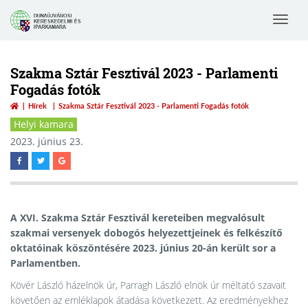
Toggle
navigat
Szakma Sztár Fesztivál 2023 - Parlamenti
Fogadás fotók
Hírek
Szakma Sztár Fesztivál 2023 - Parlamenti Fogadás fotók
Helyi kamara
2023. június 23.
A XVI. Szakma Sztár Fesztivál kereteiben megvalósult
szakmai versenyek dobogós helyezettjeinek és felkészítő
oktatóinak köszöntésére 2023. június 20-án került sor a
Parlamentben.
Kövér László házelnök úr, Parragh László elnök úr méltató szavait
követően az emléklapok átadása következett. Az eredményekhez