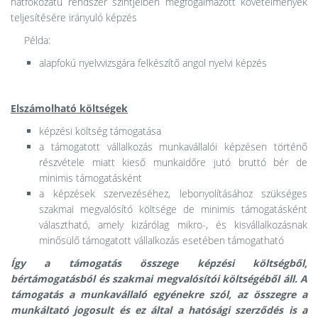
hatfokozatú rendszer szintjeiben megfogalmazott követelmények
teljesítésére irányuló képzés
Példa:
alapfokú nyelvvizsgára felkészítő angol nyelvi képzés
Elszámolható költségek
képzési költség támogatása
a támogatott vállalkozás munkavállalói képzésen történő
részvétele miatt kieső munkaidőre jutó bruttó bér de
minimis támogatásként
a képzések szervezéséhez, lebonyolításához szükséges
szakmai megvalósító költsége de minimis támogatásként
választható, amely kizárólag mikro-, és kisvállalkozásnak
minősülő támogatott vállalkozás esetében támogatható
Így a támogatás összege képzési költségből,
bértámogatásból és szakmai megvalósítói költségéből áll. A
támogatás a munkavállaló egyénekre szól, az összegre a
munkáltató jogosult és ez által a hatósági szerződés is a