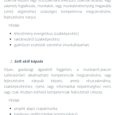
szakmai képzés vagy részszakmára felkészítő szakmai oktatás, vagy
valamely foglalkozás, munkakör, vagy munkatevékenység magasabb
szintű végzéséhez szükséges kompetencia megszerzésére,
fejlesztésére irányul.
Példák:
létesítmény energetikus (szakképesítés)
raktárvezető (szakképesítés)
gyártósori eszközök szerelése (munkafolyamat)
Soft skill képzés
Olyan, gazdasági ágazattól független, a munkaerő-piacon
széleskörűen alkalmazható kompetenciák megszerzésére, vagy
fejlesztésére irányuló képzés, amely részszakmához,
szakképesítéshez, nyelvi, vagy informatikai képzettséghez nem,
vagy csak részben köthető kompetenciák fejlesztését célozza.
Példák:
projekt alapú csapatmunka
hatékony ügyfélszolgálati kommunikáció