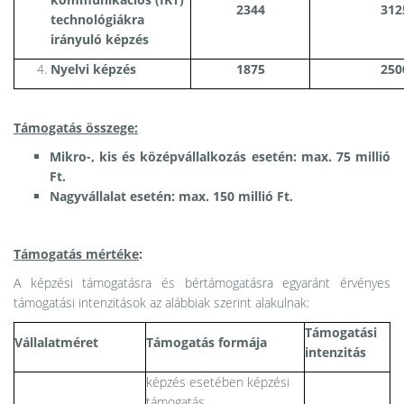
2344
312
technológiákra
irányuló képzés
Nyelvi képzés
1875
250
Támogatás összege:
Mikro-, kis és középvállalkozás esetén: max. 75 millió
Ft.
Nagyvállalat esetén: max. 150 millió Ft.
Támogatás mértéke
:
A képzési támogatásra és bértámogatásra egyaránt érvényes
támogatási intenzitások az alábbiak szerint alakulnak:
Támogatási
Vállalatméret
Támogatás formája
intenzitás
képzés esetében képzési
támogatás