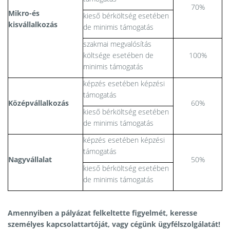
70%
Mikro-és
kieső bérköltség esetében
kisvállalkozás
de minimis támogatás
szakmai megvalósítás
költsége esetében de
100%
minimis támogatás
képzés esetében képzési
támogatás
Középvállalkozás
60%
kieső bérköltség esetében
de minimis támogatás
képzés esetében képzési
támogatás
Nagyvállalat
50%
kieső bérköltség esetében
de minimis támogatás
Amennyiben a pályázat felkeltette figyelmét, keresse
személyes kapcsolattartóját, vagy cégünk ügyfélszolgálatát!