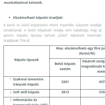
munkáltatóval köttetik.
Elszámolható képzési óradíjak:
A belső és külső képzésekre eltérő maximális súlyozott óradíjak
vonatkoznak. A belső képzések óradíja nem haladhatja meg az
azonos képzési típusba tartozó „külső” képzések maximális
óradíjának 75%-át.
Max. elszámolható egy főre ju
(forint/fő)
Képzés típusok
Vásárolt szolg
Belső képzés
megvalósuló k
esetén
eset
Szakmai ismeretre
3281
437
irányuló képzés
Soft skill képzés
2813
375
Információs és
kommunikációs (IKT)