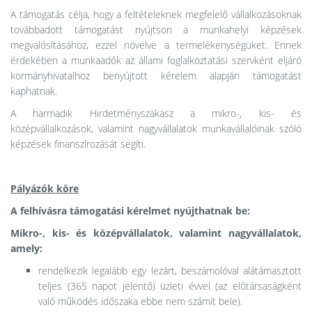
A támogatás célja, hogy a feltételeknek megfelelő vállalkozásoknak
továbbadott támogatást nyújtson a munkahelyi képzések
megvalósításához, ezzel növelve a termelékenységüket. Ennek
érdekében a munkaadók az állami foglalkoztatási szervként eljáró
kormányhivatalhoz benyújtott kérelem alapján támogatást
kaphatnak.
A harmadik Hirdetményszakasz a mikro-, kis- és
középvállalkozások, valamint nagyvállalatok munkavállalóinak szóló
képzések finanszírozását segíti.
Pályázók köre
A felhívásra támogatási kérelmet nyújthatnak be:
Mikro-, kis- és középvállalatok, valamint nagyvállalatok,
amely:
rendelkezik legalább egy lezárt, beszámolóval alátámasztott
teljes (365 napot jelentő) üzleti évvel (az előtársaságként
való működés időszaka ebbe nem számít bele).