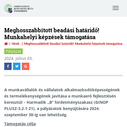
Toggle
navigat
Meghosszabbított beadási határidő!
Munkahelyi képzések támogatása
Hírek
Meghosszabbított beadási határidő! Munkahelyi képzések támogatása
Pályázat
2024. július 03.
A munkavállalók és vállalatok alkalmazkodóképességének
és termelékenységének javítása a munkaerő fejlesztésén
keresztül – Harmadik „B” hirdetményszakasz (GINOP
PLUSZ-3.2.1-21), a pályázatok benyújtására 2024.
szeptember 30-ig van lehetőség.
Támogatás célja