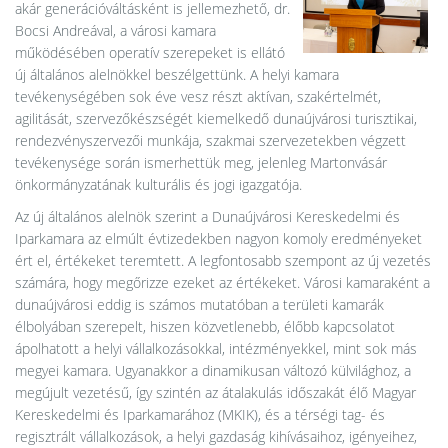
akár generációváltásként is jellemezhető, dr.
Bocsi Andreával, a városi kamara
működésében operatív szerepeket is ellátó
új általános alelnökkel beszélgettünk. A helyi kamara
tevékenységében sok éve vesz részt aktívan, szakértelmét,
agilitását, szervezőkészségét kiemelkedő dunaújvárosi turisztikai,
rendezvényszervezői munkája, szakmai szervezetekben végzett
tevékenysége során ismerhettük meg, jelenleg Martonvásár
önkormányzatának kulturális és jogi igazgatója.
Az új általános alelnök szerint a Dunaújvárosi Kereskedelmi és
Iparkamara az elmúlt évtizedekben nagyon komoly eredményeket
ért el, értékeket teremtett. A legfontosabb szempont az új vezetés
számára, hogy megőrizze ezeket az értékeket. Városi kamaraként a
dunaújvárosi eddig is számos mutatóban a területi kamarák
élbolyában szerepelt, hiszen közvetlenebb, élőbb kapcsolatot
ápolhatott a helyi vállalkozásokkal, intézményekkel, mint sok más
megyei kamara. Ugyanakkor a dinamikusan változó külvilághoz, a
megújult vezetésű, így szintén az átalakulás időszakát élő Magyar
Kereskedelmi és Iparkamarához (MKIK), és a térségi tag- és
regisztrált vállalkozások, a helyi gazdaság kihívásaihoz, igényeihez,