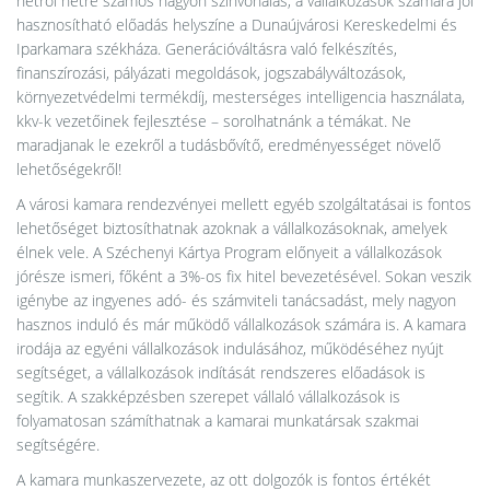
hétről hétre számos nagyon színvonalas, a vállalkozások számára jól
hasznosítható előadás helyszíne a Dunaújvárosi Kereskedelmi és
Iparkamara székháza. Generációváltásra való felkészítés,
finanszírozási, pályázati megoldások, jogszabályváltozások,
környezetvédelmi termékdíj, mesterséges intelligencia használata,
kkv-k vezetőinek fejlesztése – sorolhatnánk a témákat. Ne
maradjanak le ezekről a tudásbővítő, eredményességet növelő
lehetőségekről!
A városi kamara rendezvényei mellett egyéb szolgáltatásai is fontos
lehetőséget biztosíthatnak azoknak a vállalkozásoknak, amelyek
élnek vele. A Széchenyi Kártya Program előnyeit a vállalkozások
jórésze ismeri, főként a 3%-os fix hitel bevezetésével. Sokan veszik
igénybe az ingyenes adó- és számviteli tanácsadást, mely nagyon
hasznos induló és már működő vállalkozások számára is. A kamara
irodája az egyéni vállalkozások indulásához, működéséhez nyújt
segítséget, a vállalkozások indítását rendszeres előadások is
segítik. A szakképzésben szerepet vállaló vállalkozások is
folyamatosan számíthatnak a kamarai munkatársak szakmai
segítségére.
A kamara munkaszervezete, az ott dolgozók is fontos értékét