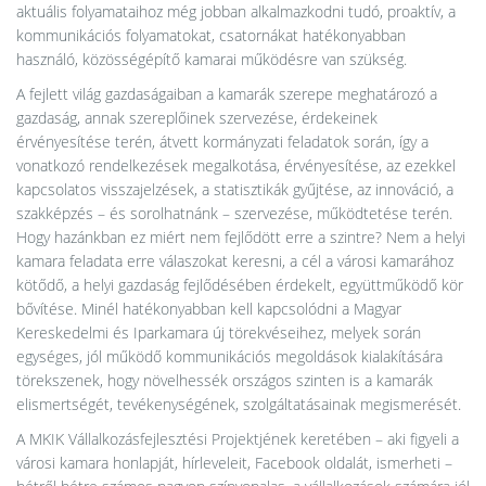
aktuális folyamataihoz még jobban alkalmazkodni tudó, proaktív, a
kommunikációs folyamatokat, csatornákat hatékonyabban
használó, közösségépítő kamarai működésre van szükség.
A fejlett világ gazdaságaiban a kamarák szerepe meghatározó a
gazdaság, annak szereplőinek szervezése, érdekeinek
érvényesítése terén, átvett kormányzati feladatok során, így a
vonatkozó rendelkezések megalkotása, érvényesítése, az ezekkel
kapcsolatos visszajelzések, a statisztikák gyűjtése, az innováció, a
szakképzés – és sorolhatnánk – szervezése, működtetése terén.
Hogy hazánkban ez miért nem fejlődött erre a szintre? Nem a helyi
kamara feladata erre válaszokat keresni, a cél a városi kamarához
kötődő, a helyi gazdaság fejlődésében érdekelt, együttműködő kör
bővítése. Minél hatékonyabban kell kapcsolódni a Magyar
Kereskedelmi és Iparkamara új törekvéseihez, melyek során
egységes, jól működő kommunikációs megoldások kialakítására
törekszenek, hogy növelhessék országos szinten is a kamarák
elismertségét, tevékenységének, szolgáltatásainak megismerését.
A MKIK Vállalkozásfejlesztési Projektjének keretében – aki figyeli a
városi kamara honlapját, hírleveleit, Facebook oldalát, ismerheti –