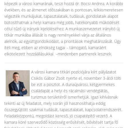
képezik a városi kamarának, teszi hozzá dr. Bocsi Andrea. A korábbi
években, és az átmenet időszakában is pontosan, lelkiismeretesen
végezték munkájukat, tapasztalataik, tudásuk, gondolataik alapot
biztosíthatnak a helyi kamara még jobb, hatékonyabb működését
célul tűző új irányok kijelöléséhez. A munkaszervezetet irányító új
titkár munkába állását is nagy reményekkel várja az általános
alelnök, az együttgondolkodást, a prioritások meghatározását. Úgy
ítéli meg, ebben az elnökség tagjai – támogató, kamaráért
elkötelezett hozzáállásukkal –mindenben partnerek lesznek.
A városi kamara titkári pozíciójára kiírt pályázatot
Csikós Gábor Zsolt nyerte el, november 3-ától tölti
be ezt a posztot. A dunaújvárosi, kétgyermekes
családapát a helyi és rácalmási vendéglátás,
turizmus területéről ismerhetjük. Igazi kihívásnak
tekinti az új feladatot, mely során jól hasznosíthatja eddig
összegyűjtött szakmai tudását, tapasztalatait, kapcsolatrendszerét.
Feladatközpontú, megoldást kereső, jó csapatépítő vezető. A
kamara köré szerveződő közösség erősítését, bővítését tartja fő