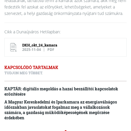
feladatának, láthatóvá tenni a kamarát azok számára, akik még nem
fedezték fel azokat az előnyöket, lehetőségeket, amelyeket a
szervezet, a helyi gazdaság önkormányzata nyújtani tud számukra.
Cikk a Dunaújváros Hetilapban:
DKH_okt_24_kamara
2025-11-04
PDF
KAPCSOLÓDÓ TARTALMAK
TUDJON MEG TÖBBET.
KAPTÁR: digitális megoldás a hazai beszállítói kapcsolatok
erősítésére
A Magyar Kereskedelmi és Iparkamara az energiaválságos
időszakban javaslatokat fogalmaz meg a vállalkozások
számára, a gazdaság működőképességének megőrzése
érdekében